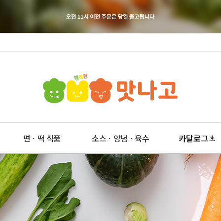
면ㆍ떡 식품
소스ㆍ양념ㆍ육수
카달로그