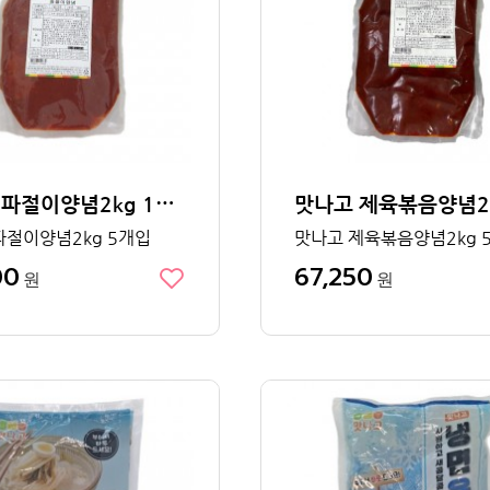
맛나고 파절이양념2kg 1박스
파절이양념2kg 5개입
맛나고 제육볶음양념2kg 
00
67,250
원
원