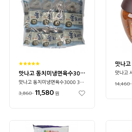
맛나고 동치미냉면육수3000
맛나고 동치미냉면육수3000 3개입
14,460
11,580
3,860
원