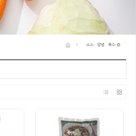
소스ㆍ양념ㆍ육수