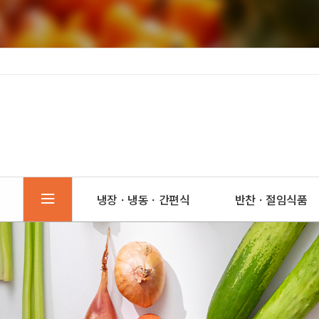
냉장ㆍ냉동ㆍ간편식
반찬ㆍ절임식품