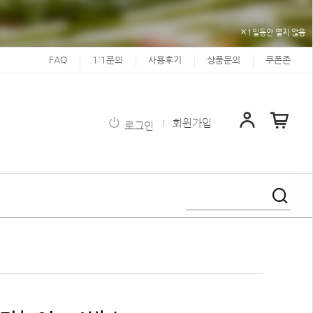
1일동안 열지 않음
FAQ
1:1문의
사용후기
상품문의
쿠폰존
회원가입
로그인