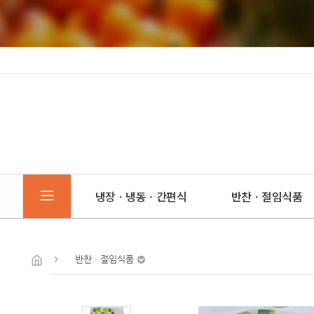
냉장ㆍ냉동ㆍ간편식
반찬ㆍ절임식품
반찬ㆍ절임식품