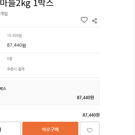
마늘2kg 1박스
8개입
10,930
원
87,440
원
0점
주문시 결제
1박스
87,440원
87,440원
니
바로구매