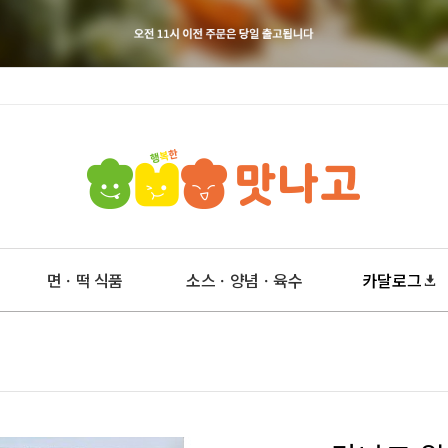
면ㆍ떡 식품
소스ㆍ양념ㆍ육수
카달로그