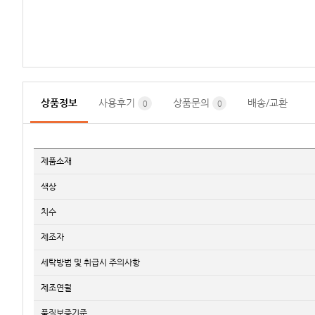
상품정보
사용후기
상품문의
배송/교환
0
0
제품소재
색상
치수
제조자
세탁방법 및 취급시 주의사항
제조연월
품질보증기준