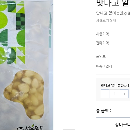
맛나고 알
맛나고 알마늘2kg 
사용후기 0 개
시중가격
판매가격
포인트
배송비결제
맛나고 알마늘2kg 
총 금액 :
장바구